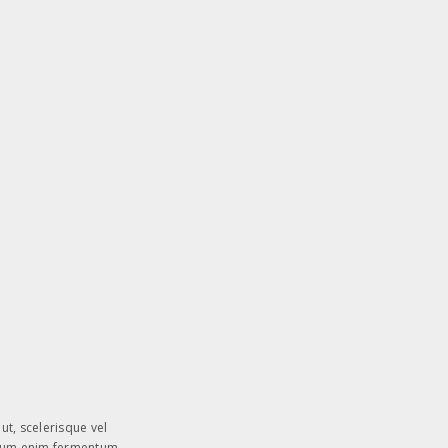
ut, scelerisque vel
rutrum enim fermentum