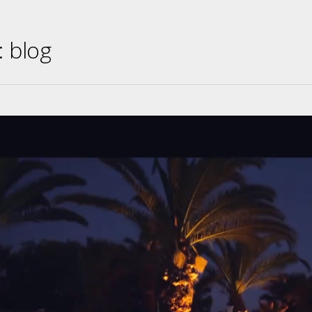
:
blog