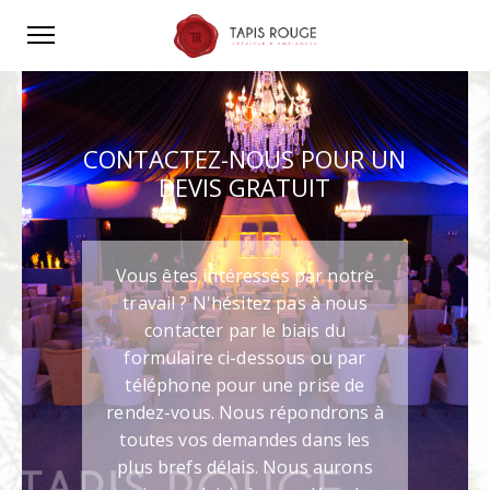
CONTACTEZ-NOUS POUR UN
DEVIS GRATUIT
Vous êtes intéressés par notre
travail ? N'hésitez pas à nous
contacter par le biais du
formulaire ci-dessous ou par
téléphone pour une prise de
rendez-vous. Nous répondrons à
toutes vos demandes dans les
plus brefs délais. Nous aurons